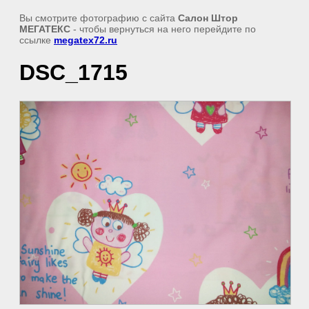
Вы смотрите фотографию с сайта
Салон Штор
МЕГАТЕКС
- чтобы вернуться на него перейдите по
ссылке
megatex72.ru
DSC_1715