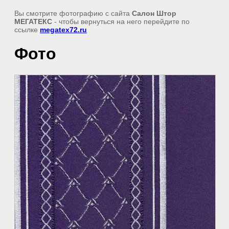
Вы смотрите фотографию с сайта
Салон Штор
МЕГАТЕКС
- чтобы вернуться на него перейдите по
ссылке
megatex72.ru
Фото